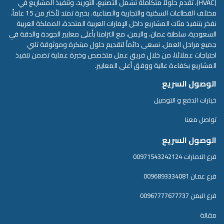
(HVAC)، تقدم حلولاً متكاملة تشمل التصنيع، التوريد، وتنفيذ المشاريع في
مختلف القطاعات السكنية والتجارية والصناعية. بخبرة تمتد لأكثر من 15 عاماً،
نفخر بتنفيذ مئات المشاريع داخل الإمارات العربية المتحدة، المملكة العربية
السعودية، سلطنة عمان، واليمن، مع التزامنا بأعلى معايير الجودة والدقة في
جميع مراحل العمل. نسعى دائماً لتقديم حلول مبتكرة وموثوقة تلبي
احتياجات عملائنا، من خلال فريق عمل متخصص وخبرة عملية تضمن تنفيذ
المشاريع بكفاءة عالية ووفق أعلى المعايير.
الوصول السريع
خيارات الدفع و التوصيل
تواصل معنا
الوصول السريع
فرع الامارات 00971543242124
فرع عمان 0096893334081
فرع اليمن 00967777677737
مقالة