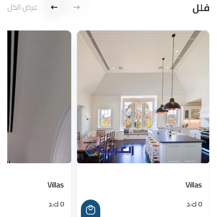
فلل
عرض الكل
Villas
Villas
0 ك.د
0 ك.د